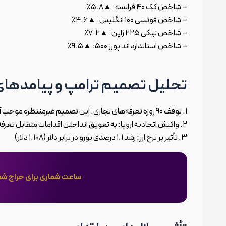
– شاخص کک ۴۰ فرانسه: ▲۵.۸٪
– شاخص فوتسی ۱۰۰ انگلیس: ▲۴.۶٪
– شاخص نیکی ۲۲۵ ژاپن: ▲۷.۲٪
– شاخص استاندارد اند پورز ۵۰۰: ▲۹.۵٪
تحلیل تصمیم ترامپ و پیامدهای
۱. توقف ۹۰ روزه تعرفه‌های تجاری: این تصمیم غیرمنتظره موجب آرامش نسبی در بازارهای جهانی شد.
۲. واکنش اتحادیه اروپا: به تعویق انداختن اقدامات متقابل تعرفه‌ای تا ۹۰ روز آینده
۳. تأثیر بر نرخ ارز: رشد ۱.۱ درصدی یورو در برابر دلار (۱.۱۰۸ دلار)
ساعت شماری برای حراج شمش طلا؛ ۲۴ فروردین بازار