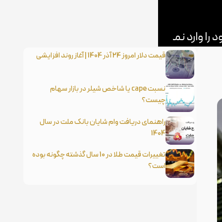
قیمت دلار امروز 24 آذر 1404 | آغاز روند افزایشی
نسبت cape یا شاخص شیلر در بازار سهام
چیست؟
راهنمای دریافت وام شایان بانک ملت در سال
1404
تغییرات قیمت طلا در 10 سال گذشته چگونه بوده
است؟