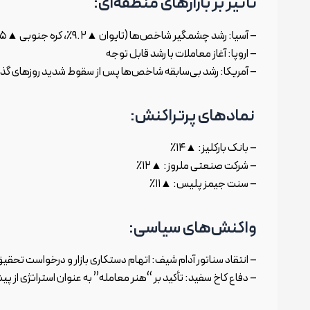
تأثیر بر بازارهای منطقه‌ای:
– آسیا: رشد چشمگیر شاخص‌ها (تایوان ▲۹.۲٪، کره جنوبی ▲۵٪)
– اروپا: آغاز معاملات با رشد قابل توجه
– آمریکا: رشد بی‌سابقه شاخص‌ها پس از سقوط شدید روزهای گذ
نمادهای پرتراکنش:
– بانک بارکلیز: ▲۱۴٪
– شرکت صنعتی ملروز: ▲۱۲٪
– سنت جیمز پلیس: ▲۱۱٪
واکنش‌های سیاسی:
– انتقاد سناتور آدام شیف: اتهام دستکاری بازار و درخواست تحقی
– دفاع کاخ سفید: تأکید بر “هنر معامله” به عنوان استراتژی از 