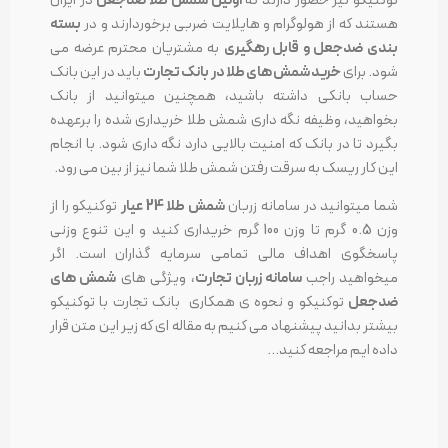
هستند که از هولوگرام و هایلایت ضربی برخوردارند و در
بسته
بندی ضدجعل و قابل رهگیری
به مشتریان محترم عرضه می
شود. برای
خرید شمش های طلا در بانک تجارت
باید در این بانک
حساب بانکی داشته باشید، همچنین میتوانید از بانک
بخواهید، وظیفه نگه داری شمش طلا خریداری شده را برعهده
بگیرد تا در بانک که امنیت بالایی دارد نگه داری شود. با انجام
این کار ریسک به سرقت رفتن شمش طلا شما نیز از بین می رود.
شما میتوانید در سامانه زربان
شمش طلا 24 عیار
توکنیکو را از
وزن 0.5 گرم تا وزن 100 گرم خریداری کنید و این تنوع وزنی
پاسخگوی اهداف مالی تمامی سرمایه گذاران است. اگر
میخواهید راجب
سامانه زربان تجارت
، ویژگی های
شمش های
ضدجعل
توکنیکو و نحوه ی همکاری بانک تجارت با توکنیکو
بیشتر بدانید پیشنهاد می کنیم به مقاله ای که زیر این متن قرار
داده ایم مراجعه کنید…