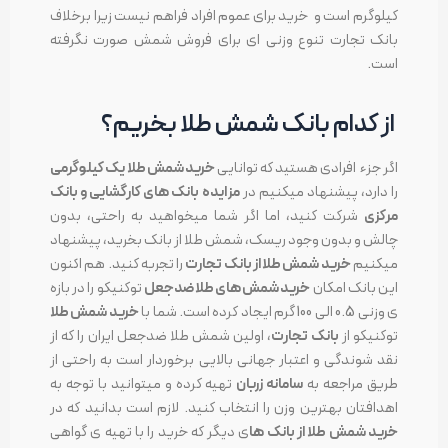
کیلوگرم است و خرید برای عموم افراد فراهم نیست زیرا برخلاف
بانک تجارت تنوع وزنی ای برای فروش شمش صورت نگرفته
است.
از کدام بانک شمش طلا بخریم؟
اگر جزء افرادی هستید که توانایی
خرید شمش طلا یک کیلوگرمی
را دارد، پیشنهاد میکنیم در
مزایده بانک های کارگشایی و بانک
مرکزی
شرکت کنید، اما اگر شما میخواهید به راحتی، بدون
چالش و بدون وجود ریسک، شمش طلا از بانک بخرید، پیشنهاد
میکنیم
خرید شمش طلا از بانک تجارت
را تجربه کنید. هم اکنون
این بانک امکان
خرید شمش های طلا ضدجعل
توکنیکو را در بازه
ی وزنی 0.5 الی 100 گرم ایجاد کرده است. شما با
خرید شمش طلا
توکنیکو از
بانک تجارت
، اولین شمش طلا ضدجعل ایران را که از
نقد شوندگی و اعتبار جهانی بالایی برخوردار است به راحتی از
طریق مراجعه به
سامانه زربان
تهیه کرده و میتوانید با توجه به
اهدافتان بهترین وزن را انتخاب کنید. لازم است بدانید که در
خرید شمش طلا از بانک ها
ی دیگر که خرید را با تهیه ی گواهی