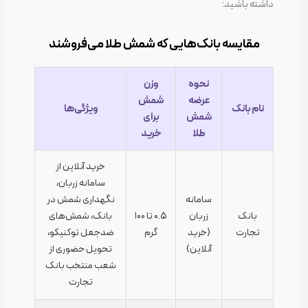
داشته باشید:
مقایسه بانک‌هایی که شمش طلا می‌فروشند
نحوه
وزن
عرضه
شمش
نام بانک
ویژگی‌ها
شمش
برای
طلا
خرید
خرید آنلاین از
سامانه زربان،
سامانه
نگهداری شمش در
بانک
زربان
۰.۵ تا ۱۰۰
بانک، شمش‌های
تجارت
(خرید
گرم
ضدجعل توکنیکو،
آنلاین)
تحویل حضوری از
شعب منتخب بانک
تجارت