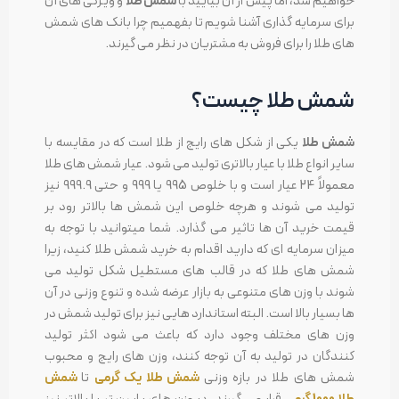
خواهیم شد، اما پیش از آن بیایید با
شمش طلا
و ویژگی های آن
برای سرمایه گذاری آشنا شویم تا بفهمیم چرا بانک های شمش
های طلا را برای فروش به مشتریان در نظر می گیرند.
شمش طلا چیست؟
شمش طلا
یکی از شکل های رایج از طلا است که در مقایسه با
سایر انواع طلا با عیار بالاتری تولید می شود. عیار شمش های طلا
معمولاً 24 عیار است و با خلوص 995 یا 999 و حتی 999.9 نیز
تولید می شوند و هرچه خلوص این شمش ها بالاتر رود بر
قیمت خرید آن ها تاثیر می گذارد. شما میتوانید با توجه به
میزان سرمایه ای که دارید اقدام به خرید شمش طلا کنید، زیرا
شمش های طلا که در قالب های مستطیل شکل تولید می
شوند با وزن های متنوعی به بازار عرضه شده و تنوع وزنی در آن
ها بسیار بالا است. البته استاندارد هایی نیز برای تولید شمش در
وزن های مختلف وجود دارد که باعث می شود اکثر تولید
کنندگان در تولید به آن توجه کنند، وزن های رایج و محبوب
شمش های طلا در بازه وزنی
شمش طلا یک گرمی
تا
شمش
طلا 1000 گرمی
قرار می گیرند. در وزن های پایین تر یا بالاتر نیز