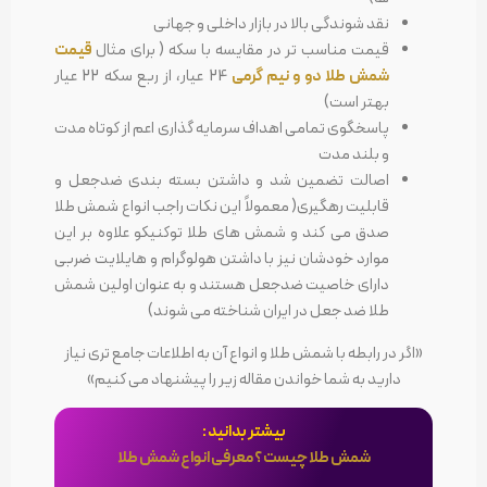
نقد شوندگی بالا در بازار داخلی و جهانی
قیمت مناسب تر در مقایسه با سکه ( برای مثال
قیمت
شمش طلا دو و نیم گرمی
24 عیار، از ربع سکه 22 عیار
بهتر است)
پاسخگوی تمامی اهداف سرمایه گذاری اعم از کوتاه مدت
و بلند مدت
اصالت تضمین شد و داشتن بسته بندی ضدجعل و
قابلیت رهگیری( معمولاً این نکات راجب انواع شمش طلا
صدق می کند و شمش های طلا توکنیکو علاوه بر این
موارد خودشان نیز با داشتن هولوگرام و هایلایت ضربی
دارای خاصیت ضدجعل هستند و به عنوان اولین شمش
طلا ضد جعل در ایران شناخته می شوند)
«اگر در رابطه با شمش طلا و انواع آن به اطلاعات جامع تری نیاز
دارید به شما خواندن مقاله زیر را پیشنهاد می کنیم»
بیشتر بدانید :
شمش طلا چیست ؟ معرفی انواع شمش طلا