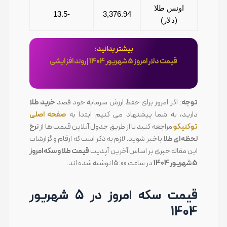
اونس طلا
-13.5
3,376.94
(دلار)
بیشتر بدانید :
قیمت دلار امروز 5 شهریور 1404 | روند افزایشی
توجه
: اگر امروز برای حفظ ارزش سرمایه خود قصد
خرید طلا
دارید، به شما پیشنهاد می کنیم ابتدا به
صفحه اصلی
توکنیکو
مراجعه کنید تا از طریق جدول آنلاین قیمت ها از
نرخ
لحظه ای طلا
باخبر شوید. لازم به ذکر است که ارقام و گزارشات
این مقاله خبری بر اساس آخرین آپدیت
قیمت طلا و سکه امروز
5 شهریور 1404
در ساعت 15:00 نوشته شده اند.
قیمت سکه امروز در 5 شهریور
1404