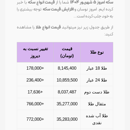
سکه امروز 5 شهریور 1404
شما را از
قیمت انواع سکه
با خبر
کرده ایم. امروز نوسان و
افزایش قیمت سکه
توجه بیشتری را
به خود جلب کرده است…
از طریق جدول زیر نیز میتوانید
قیمت انواع طلا
را مشاهده
کنید:
قیمت
تغییر نسبت به
نوع طلا
(تومان)
دیروز
طلا 18 عیار
8,145,400
+178,000
طلا 24 عیار
10,859,500
+236,400
طلا دست دوم
8,037,487
+17,636
مثقال طلا
35,277,000
+766,000
طلا آب شده
+772,000
35,283,000
نقدی