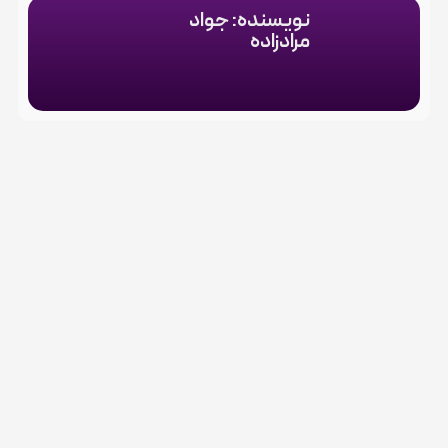
نویسنده: جواد
مرادزاده