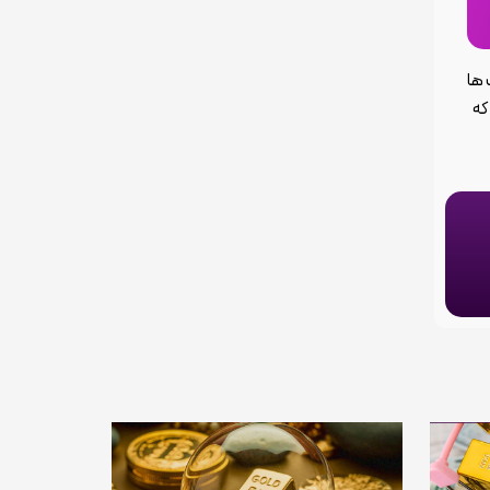
 ها
 که