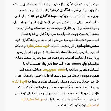
موضوع ریسک خرید آن را افزایش می دهد. اما با مقداری ریسک
پذیری می توان
سرمایه گذاری در نقره
را انجام داد و با مناسب
ترین بودجه نقره خریداری کرد.
سرمایه گذاری در طلا
همواره امن
تر است اما میزان سود دهی نقره در بازه های زمانی اخیر به دلیل
وجود تقاضا برای این فلز از سوی صنایع، توانسته بیشتر از طلا
باشد. از همین جهت همواره به سرمایه گذارانی که به دنبال
کسب سود هستند توصیه می شود در سبد سرمایه گذاری خود
شمش های نقره
را قرار دهند. شما با
خرید شمش نقره
توکنیکو
کم ترین کارمزد را در مقایسه با شمش های موجود در بازار می
پردازید و از نهایت امنیت بهره مند می شوید. زیرا شمش های
توکنیکو
اولین شمش های ضدجعل در ایران
هستند که با
استانداردهایی مشابه با
شمش سویییسی
ساخته شده اند.
همین موضوع باعث می شود شما آن را به راحتی با شمش های
خارجی جایگزین کنید و دیگر با ریسک های مربوط به
قاچاق نقره
روبرو نشوید. شما هنگام خرید شمش های توکنیکو
ضمانت
بازخرید
دریافت خواهید کرد. علاوه بر این اگر به دنبال گزینه ای
امن در سرمایه گذاری هستید می توانید
خ
رید شمش نقره
ضدجعل
توکنیکو را تجربه کنید.