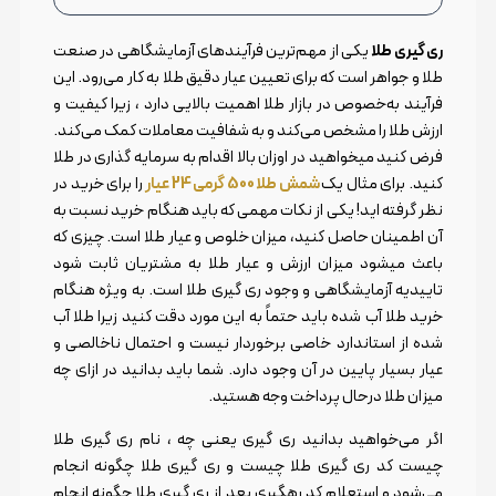
ری گیری طلا
یکی از مهم‌ترین فرآیندهای آزمایشگاهی در صنعت
طلا و جواهر است که برای تعیین عیار دقیق طلا به کار می‌رود. این
فرآیند به‌خصوص در بازار طلا اهمیت بالایی دارد ، زیرا کیفیت و
ارزش طلا را مشخص می‌کند و به شفافیت معاملات کمک می‌کند.
فرض کنید میخواهید در اوزان بالا اقدام به سرمایه گذاری در طلا
کنید. برای مثال یک
شمش طلا 500 گرمی 24 عیار
را برای خرید در
نظر گرفته اید! یکی از نکات مهمی که باید هنگام خرید نسبت به
آن اطمینان حاصل کنید، میزان خلوص و عیار طلا است. چیزی که
باعث میشود میزان ارزش و عیار طلا به مشتریان ثابت شود
تاییدیه آزمایشگاهی و وجود ری گیری طلا است. به ویژه هنگام
خرید طلا آب شده باید حتماً به این مورد دقت کنید زیرا طلا آب
شده از استاندارد خاصی برخوردار نیست و احتمال ناخالصی و
عیار بسیار پایین در آن وجود دارد. شما باید بدانید در ازای چه
میزان طلا درحال پرداخت وجه هستید.
اگر می‌خواهید بدانید ری گیری یعنی چه ، نام ری گیری طلا
چیست کد ری گیری طلا چیست و ری گیری طلا چگونه انجام
می‌شود و استعلام کد رهگیری بعد از ری گیری طلا چگونه انجام