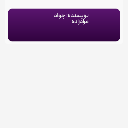
نویسنده: جواد
مرادزاده