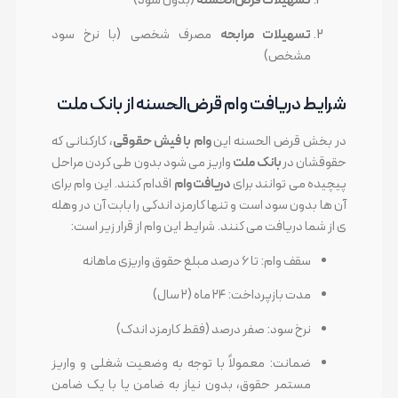
تسهیلات قرض‌الحسنه
(بدون سود)
تسهیلات مرابحه
مصرف شخصی (با نرخ سود
مشخص)
شرایط دریافت وام قرض‌الحسنه از بانک ملت
در بخش قرض الحسنه این
وام با فیش حقوقی
، کارکنانی که
حقوقشان در
بانک ملت
واریز می شود بدون طی کردن مراحل
پیچیده می توانند برای
دریافت وام
اقدام کنند. این وام برای
آن ها بدون سود است و تنها کارمزد اندکی را بابت آن در وهله
ی از شما دریافت می کنند. شرایط این وام از قرار زیر است:
سقف وام: تا ۶ درصد مبلغ حقوق واریزی ماهانه
مدت بازپرداخت: ۲۴ ماه (۲ سال)
نرخ سود: صفر درصد (فقط کارمزد اندک)
ضمانت: معمولاً با توجه به وضعیت شغلی و واریز
مستمر حقوق، بدون نیاز به ضامن یا با یک ضامن