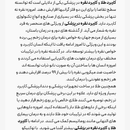
کاربرد طلا
و
کاربرد نقره
در پزشکی یکی از دلایلی است که توانسته
سطح تقاضا را برای این دو فلز گرانبها افزایش دهد. امروزه نقره نه
تنها در بخش پزشکی بلکه در بسیاری از صنایع و انواع تکنولوژی
کاربرد دارد.
کاربرد نقره در پزشکی
از ویژگی های منحصر به فرد
نقره به شمار می آید. از گذشته های دور و در زمان باستان،
بسیاری از مردم جهان به خواص نقره برای درمان زخم پی برده
بودند و این ویژگی تا امروز ادامه یافت تا اینکه انسان کاربرد و
خواص نقره را بیشتر توسعه داد. در گذشته نقره را در ترکیبات
مختلف برای درمان عفونت های باکتریایی استفاده می کردند و
امروزه انسان ها با ساختن آن به صورت نانو ذرات توانسته اند
خاصیت ضد میکروبی نقره را تا بیش از 99 درصد افزایش دهند و
هر زخم و عفونتی را درمان کنند.
همچنین طلا در ساخت تجهیزات پزشکی و دندانپزشکی کاربرد
بسیار ویژه ای دارد. علاوه بر این برخی پزشکان برای درمان سریع
تر زخم، توصیه می کنند طلای خالص را بر روی زخم قرار دهید یا
اینکه برخی از داروهای طلا دار را استفاده کنید. امروزه داروهایی
تولید می شوند که در ترکیبات خود طلا دارند و به درمان بیماری
های التهابی مانند روماتیسم کمک می کنند. در ادامه با
کاربرد
طلا
و
کاربرد نقره در پزشکی
بیشتر آشنا می شوید. با توکنیکو