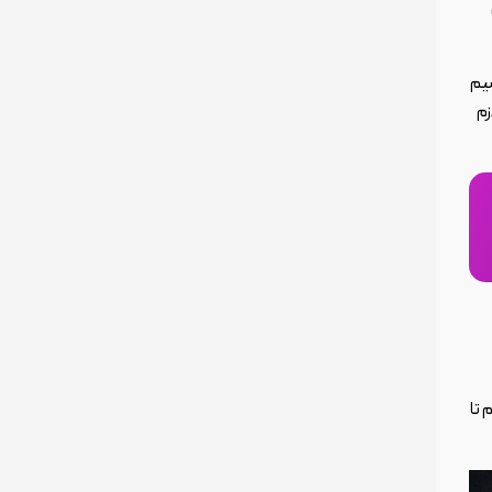
یم
زم
 تا