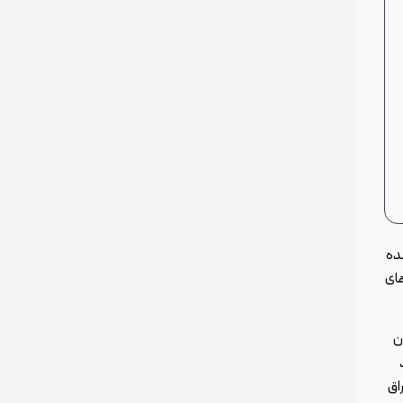
ده
های
ن
اق