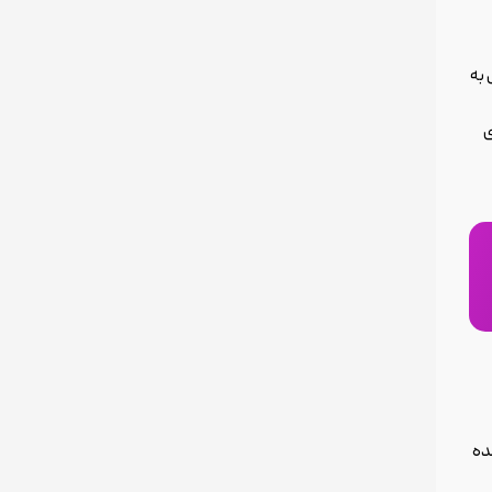
 به
ی
ده