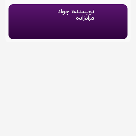
نویسنده: جواد
مرادزاده