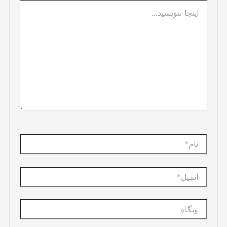
اینجا
بنویسید…
نام*
ایمیل*
وبگاه