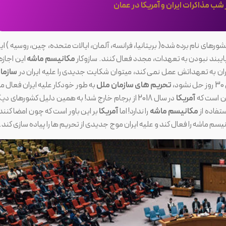
شب مذاکرات ایران و آمریکا در عمان
ال 2015 نوشته شد، به کشورهای نام برده شده( بریتانیا، فرانسه، آلمان، ایالات متحده، چین، روسیه ) ا
 پایبند نبودن به تعهدات، مجدد فعال کنند. سازوکار
مکانیسم ماشه
این اجازه 
یران به تعهداتش عمل نمی کند، میتوان شکایت جدیدی را علیه ایران در
سازما
تحریم های سازمان ملل
به طور خودکار علیه ایران فعال م
ین است که
آمریکا
در سال 2018 از برجام خارج شد! به همین دلیل کشورهای دی
فاده از
مکانیسم ماشه
را ندارد! اما
آمریکا
بر این باور است که چون امضا کنند