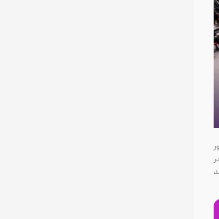
ر
ر
د