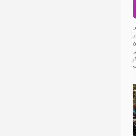
ین
را
ن
ی
گر
ه