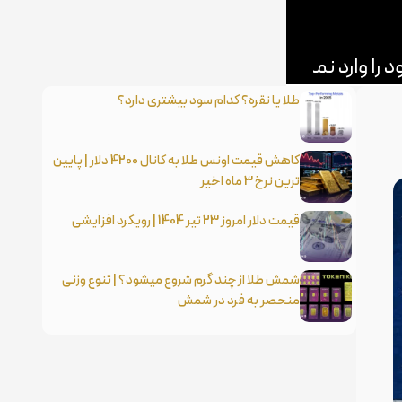
طلا یا نقره؟ کدام سود بیشتری دارد؟
کاهش قیمت اونس طلا به کانال 4200 دلار | پایین
ترین نرخ 3 ماه اخیر
قیمت دلار امروز 23 تیر 1404 | رویکرد افزایشی
شمش طلا از چند گرم شروع میشود؟ | تنوع وزنی
منحصر به فرد در شمش