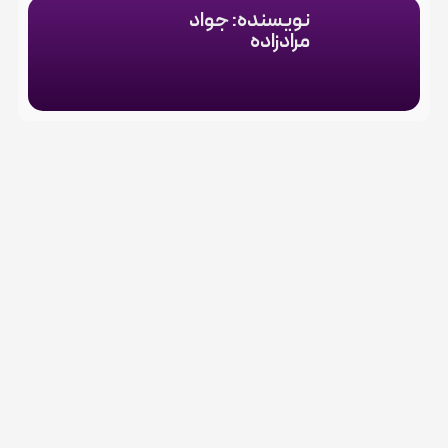
نویسنده: جواد
مرادزاده