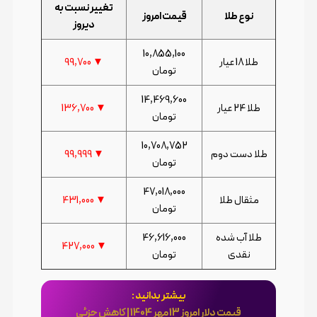
تغییر نسبت به
نوع طلا
قیمت امروز
دیروز
10,855,100
طلا 18 عیار
▼ 99,700
تومان
14,469,600
طلا 24 عیار
▼ 136,700
تومان
10,708,752
طلا دست دوم
▼ 99,999
تومان
47,018,000
مثقال طلا
▼ 431,000
تومان
طلا آب شده
46,616,000
▼ 427,000
نقدی
تومان
بیشتر بدانید :
قیمت دلار امروز 13 مهر 1404 | کاهش جزئی