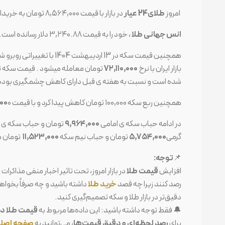
امروز
طلای24 عیار
در بازار با قیمت ۸,۵۶۴,۰۰۰ تومان به خریداران عرضه خواهد شد .
انس جهانی طلا
، خود را به قیمت ۳,۲۴۰.۸۸ دلار رسانده است. و
همچنین قیمت سکه در 13 اردیبهشت 1404 با تغییراتی روبرو شده است .
بازار ایران با نرخ
۷۲,۱۱۰,۰۰۰
تومان معامله میشود . قیمت سکه تمام بهار آزادی ۸۰۰,۰۰۰ توم
شده است و نسبت به هفته ی قبل دارای کاهش چشمگیری بوده
همچنین ربع سکه ۱۰۰,۰۰۰ تومان کاهش پیدا کرد و با قیمت
۰ تومان به فروش میرسد.
۰۰
در ادامه حباب سکه ی امامی
۹,۹۶۴,۰۰۰
تومان و حباب سکه ی ت
گرمی
۵,۷۵۴,۰۰۰
تومان و حباب نیم سکه
۱۱,۵۲۳,۰۰۰
تومان م
📌
توجه:
افزایش
قیمت طلا
در بازار امروز، تحت تاثیر اخبار منفی مذاکرا
رصد کنند زیرا چه قصد
خرید طلا
داشته باشید و چه صرفاً بخواه
دقیق‌تر در بازار طلا و سکه تصمیم‌گیری کنید.
🔔 فقط توجه داشته باشید: این داده‌ها مربوط به
قیمت طلا در تاریخ 23 فروردی
برای
رصد لحظه‌ای و دقیق قیمت‌ها
، می‌توانید به
صفحه اصلی