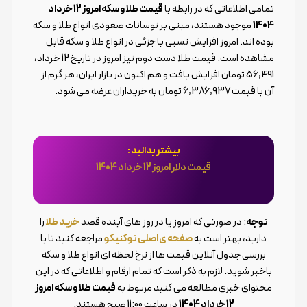
تمامی اطلاعاتی که در رابطه با
قیمت طلا و سکه امروز 12 خرداد
1404
موجود هستند، مبنی بر نوسانات صعودی انواع طلا و سکه
بوده اند. امروز افزایش نسبی یا جزئی در انواع طلا و سکه قابل
مشاهده است. قیمت طلا دست دوم نیز امروز در تاریخ 12 خرداد،
56,491 تومان افزایش یافت و هم اکنون در بازار ایران، هر گرم از
آن با قیمت 6,386,937 تومان به خریداران عرضه می شود.
بیشتر بدانید :
قیمت دلار امروز 12 خرداد 1404
توجه
: در صورتی که امروز یا در روز های آینده قصد
خرید طلا
را
دارید، بهتر است به
صفحه ی اصلی توکنیکو
مراجعه کنید تا با
بررسی جدول آنلاین قیمت ها از نرخ لحظه ای انواع طلا و سکه
باخبر شوید. لازم به ذکر است که تمام ارقام و اطلاعاتی که در این
محتوای خبری مطالعه می کنید مربوط به
قیمت طلا و سکه امروز
12 خرداد 1404
در ساعت 11:00 صبح هستند.