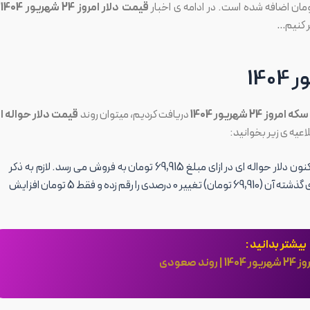
قیمت دلار امروز 24 شهریور 1404
ب
ر کنیم…
ز 24 شهریور 1404
دریافت کردیم، میتوان روند
قیمت دلار حواله ا
اعیه ی زیر بخوانید:
امروز 19 تومان کاهش یافت و هم اکنون دلار حواله ای در ازای مبلغ 69,915 تومان به فروش می رسد. لازم به ذکر
نسبت به قیمت هفته ی گذشته آن (69,910 تومان) تغییر 0 درصدی را رقم زده و فقط 5 تومان افزایش
بیشتر بدانید :
 صعودی