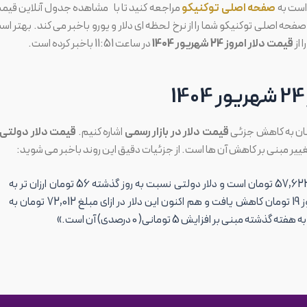
 است به
صفحه اصلی توکنیکو
مراجعه کنید تا با مشاهده جدول آنلاین قیم
حه اصلی توکنیکو شما را از نرخ لحظه ای دلار و یورو باخبر می کند. بهتر اس
 از
قیمت دلار امروز 24 شهریور 1404
در ساعت 11:51 باخبر کرده است.
ان به کاهش جزئی
قیمت دلار در بازار رسمی
اشاره کنیم.
قیمت دلار دولتی
تغییر مبنی بر کاهش آن ها است. از جزئیات دقیق این روند باخبر می شوید:
امروز طبق اعلام بانک مرکزی برابر با 57,623 تومان است و دلار دولتی نسبت به روز گذشته 56 تومان ارزان تر به
نیز امروز 19 تومان کاهش یافت و هم اکنون این دلار در ازای مبلغ 72,012 تومان به
ه گذشته مبنی بر افزایش 5 تومانی( 0 درصدی) آن است.»