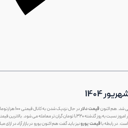
ایشی شد. هم اکنون
قیمت دلار
در حال نزدیک شدن به کانال قیمتی 100 هز
است، و هر دلار در ازای مبلغ 99,300 تومان به فروش می رسد. دلار امروز نسبت به روز گذشته 1,320 تومان گران تر معامله می شود. بالاترین 
قیمت یورو
نیز باید گفت هم اکنون یورو در بازار آزاد در ازای مبل