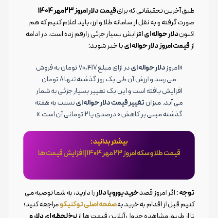
طبق آخرین تحقیقاتی که برای
قیمت دلار امروز 23 مهر 1404
صورت گرفته و به نقل از سامانه طلا و ارز، باید اعلام کنیم که هم
اکنون
دلار حواله ای
افزایش بسیار جزئی را رقم زده است. در ادامه
از
قیمت امروز دلار حواله ای
با خبر شوید:
«امروز
دلار حواله ای
در ازای مبلغ 70,417 تومان به فروش
می رسد و ارزش آن طی یک روز گذشته تنها 8 تومان
افزایش یافته است و این یک تغییر بسیار جزئی به شمار
می آید. میزان
تغییر قیمت دلار حواله ای
نسبت به هفته
گذشته مبنی بر کاهش 0 درصدی یا 2 تومانی آن است.»
بیشتر بدانید :
قیمت طلا و سکه امروز 23 مهر 1404 | افزایش قیمت ها
توجه️
: اگر امروز قصد
خرید یورو یا دلار
را دارید، به شما توصیه می
کنیم قبل از اقدام به خرید به
صفحه اصلی توکنیکو
مراجعه کنید؛
تا از طریق مشاهده جدول آنلاین قیمت ها از
نرخ لحظه ای دلار و