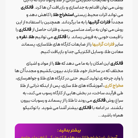
روش می توان اقدام به جداسازی و بازیافت آن ها کرد.
قالکاری
می تواند اثرات محیط زیستی
استخراج طلا
را کاهش دهد و
مجدداً
فلزات گرانبها
را به ما برگرداند. همچنین با استفاده از این
روش می توان به درآمد مناسبی رسید و فلزات حاصل از
قالکاری
را
با قیمت خوبی به فروش رساند. با
قالکاری
می توانیم
طلا
،
نقره
و
سایر
فلزات گرانبها
را از ضایعات کارگاه های طلاسازی، پسماند
معادن طلا، وسایل الکتریکی جدا و بازیافت کنیم.
قالکاری
این امکان را به ما می دهد که
طلا
را از مواد و اشیای
مختلف که در ساختار خود طلا دارند بیرون بکشیم و مجدداً آن ها
را وارد چرخه ی تولید کنیم. حتی در کارگاه های طلا و جواهرسازی،
مخراج کاری
، آموزشگاه های طلا سازی، پس از اینکه ذراتی از طلا
طی فرآیند ساخت، در بخش هایی از کارگاه رسوب می کند، به
سراغ روش
قالکاری
می روند تا طلا را از پسماند و رسوبات بیرون
بکشند. در ادامه با
قالکاری
بیشتر آشنا می شوید. با توکنیکو
همراه باشید…
بیشتر بدانید :
آموزش استخراج طلا از برد های الکترونیکی | راهنمای جامع