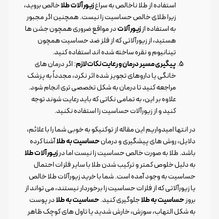
استفاده از طلا ناخالص به سراغ
زیورآلات طلا
خالص بروید،
زیرا طلای خالص حساسیت زا نیست. همچنین اگر مجبور
به استفاده از
زیورآلات
در مواقع ضروری همچون جشن ها
هستید، از زیورآلاتی که از فلز ضد حساسیت همچون
تینانیوم و نقره ساخته شده اند استفاده کنید.
پیگیری مسیر درمان و رعایت نکات لازم
: اگر درمان های
خانگی یا داروهای تجویز شده اثر نکرد، مجدداً به پزشک
مراجعه کنید تا درمان به شکل تخصصی تری انجام شود.
علاوه بر این، به تمامی نکاتی که باید رعایت شوند توجه
کنید و از زیورآلات حساسیت زا استفاده نکنید.
در انتها امیدواریم این مقاله از توکنیکو به خوبی شما را با علائم،
دلایل، روش های پیشگیری و درمان
حساسیت به طلا
آشنا کرده
باشد. طلا به صورت خالص حساسیت زا نیست اما در
زیورآلات طلا
به دلیل خلوص کمتر و ترکیب شدن طلا با سایر فلزات احتمال
حساسیت به وجود آمده است. شما با خرید زیورآلات طلا خالص
یا زیورآلاتی که از فلزات حساسیت زا برخوردار نیستند، می تواند از
بروز
حساسیت به طلا
جلوگیری کنید.
حساسیت به طلا
در پوست
به شکل التهاب، سوزش، خارش شدید یا تاول های کوچک ظاهر