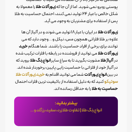
پوستی روبرو نمی شوید. اما از آن جا که
زیورآلات طلا
را معمولا به
شکل خالص با عیار 24 تولید نمی کنند، احتمال حساسیت به طلا
پس از استفاده برای مشتریان به وجود می آید.
زیورآلات طلا
در ایران با عیار 18 تولید می شوند و در آلیاژ آن ها
علاوه بر طلا فلزاتی همچون مس، نیکل و… وجود دارد که می
توانند برای برخی از افراد حساسیت زا باشند. شما هنگام
خرید
زیورآلات طلا
می توانید از فروشنده در رابطه با فلزات ترکیب شده
در
آلیاژ طلا
مشورت بگیرید تا به سراغ سایر
انواع رنگ طلا
بروید که
در آلیاژ خود از فلزاتی با حساسیت زایی پایین برخوردار شده اند.
در بین
انواع زیورآلات
شما می توانید اقدام به
خرید زیورآلات طلا
سوتیکو
کنید که به دلیل استفاده از باکیفیت ترین فلزات احتمال
حساسیت به طلا
را به حداقل رسانده اند.
بیشتر بدانید :
انواع رنگ طلا | تفاوت طلا زرد، سفید، رزگلد و…