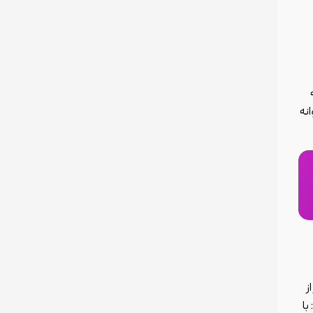
انه
ز
با