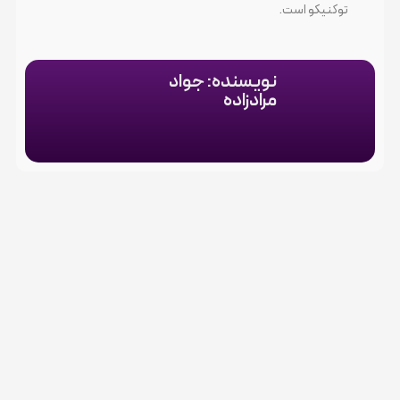
توکنیکو است.
نویسنده: جواد
مرادزاده