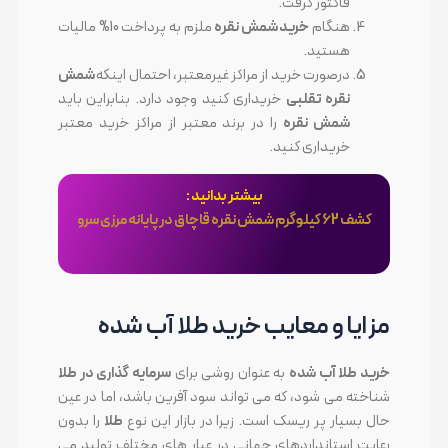
فاکتور گرفت.
هنگام
خرید شمش نقره
ملزم به پرداخت 10% مالیات
هستید.
درصورت خرید از مراکز غیرمعتبر، احتمال اینکه
شمش
نقره تقلبی
خریداری کنید وجود دارد. بنابراین باید
شمش نقره
را در برند معتبر از مراکز خرید معتبر
خریداری کنید.
بیشتر بدانید :
کشف 62 کیلوگرم شمش نقره قاچاق در پایانه مرزی سرو
مزایا و معایب خرید طلا آب شده
خرید طلا آب شده
به عنوان روشی برای
سرمایه گذاری در طلا
شناخته می شود، که می تواند سود آفرین باشد، اما در عین
حال بسیار پر ریسک است. زیرا در بازار این نوع
طلا
را بدون
رعایت استانداردهای جهانی در عیار های مختلف تولید می