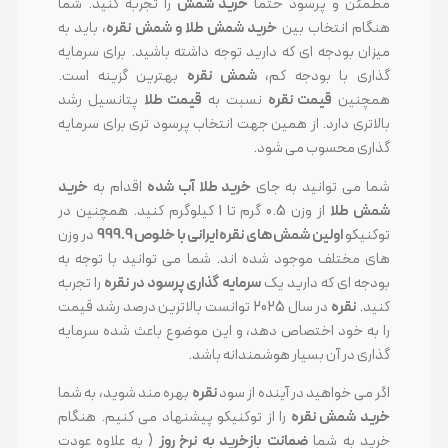
مطمئن و پرسود حتما
خرید شمش
را تجربه کنید. شما
هنگام انتخاب بین
خرید شمش طلا و شمش نقره
، باید به
میزان بودجه ای که دارید توجه داشته باشید. برای سرمایه
گذاری با بودجه کم،
شمش نقره
بهترین گزینه است.
همچنین
قیمت نقره
نسبت به
قیمت طلا
پتانسیل رشد
بالاتری دارد. از همین جهت انتخاب پرسود تری برای سرمایه
گذاری محسوب می شود.
شما می توانید به جای
خرید طلا آب شده
اقدام به
خرید
شمش طلا
از وزن 0.5 گرم تا 1 کیلوگرم کنید. همچنین در
توکنیکو
اولین شمش های نقره ایرانی با خلوص 999.9
در وزن
های مختلف موجود شده اند. شما می توانید با توجه به
بودجه ای که دارید یک
سرمایه گذاری پرسود در نقره
را تجربه
کنید.
نقره
در سال 2025 توانست بالاترین درصد رشد قیمت
را به خود اختصاص دهد، و این موضوع باعث شده سرمایه
گذاری در آن بسیار هوشمندانه باشد.
اگر می خواهید در آینده از سود
نقره
بهره مند شوید، به شما
خرید شمش نقره
را از توکنیکو پیشنهاد می کنیم. هنگام
خرید به شما
ضمانت بازخرید به نرخ روز
( به علاوه عودت