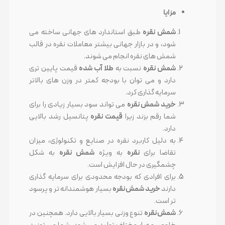
مزایا
شمش نقره
طبق استاندارد های جهانی ساخته می
شود، و در بازار جهانی بیشتر معاملات نقره در قالب
شمش های نقره انجام می شوند.
شمش نقره
نسبت به
طلا آب شده
قیمت پایین تری
دارد و می توان با بودجه کمتر در وزن های بالاتر
سرمایه گذاری کرد.
خرید شمش نقره
می تواند سود بسیار زیادی را برای
شما رقم بزند زیرا
قیمت نقره
پتانسیل رشد بالایی
دارد.
به دلیل کاربرد نقره در صنایع و تکنولوژی، میزان
تقاضا برای
نقره
به ویژه
شمش نقره
به شکل
چشمگیری در حال افزایش است.
برای افرادی که بودجه محدودی برای سرمایه گذاری
دارند
خرید شمش نقره
بسیار هوشمندانه تر و پرسود
تر است.
شمش نقره
تنوع وزنی بسیار بالایی دارد. همچنین در
خلوص و عیار مختلف تولید می شود. شما می تونید