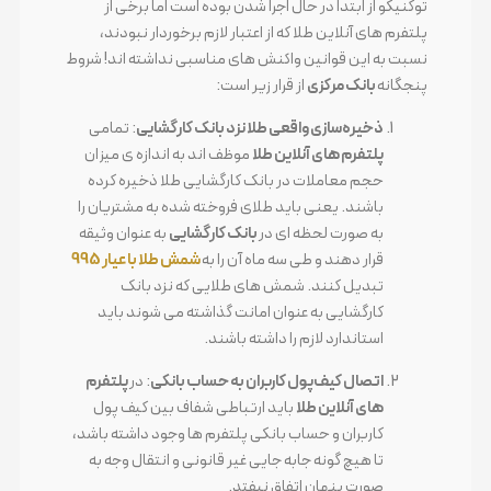
توکنیکو از ابتدا در حال اجرا شدن بوده است اما برخی از
پلتفرم های آنلاین طلا که از اعتبار لازم برخوردار نبودند،
نسبت به این قوانین واکنش های مناسبی نداشته اند! شروط
پنجگانه
بانک مرکزی
از قرار زیر است:
ذخیره‌سازی واقعی طلا نزد بانک کارگشایی
: تمامی
پلتفرم های آنلاین طلا
موظف اند به اندازه ی میزان
حجم معاملات در بانک کارگشایی طلا ذخیره کرده
باشند. یعنی باید طلای فروخته شده به مشتریان را
به صورت لحظه ای در
بانک کارگشایی
به عنوان وثیقه
قرار دهند و طی سه ماه آن را به
شمش طلا با عیار 995
تبدیل کنند. شمش های طلایی که نزد بانک
کارگشایی به عنوان امانت گذاشته می شوند باید
استاندارد لازم را داشته باشند.
اتصال کیف‌پول کاربران به حساب بانکی
: در
پلتفرم
های آنلاین طلا
باید ارتباطی شفاف بین کیف پول
کاربران و حساب بانکی پلتفرم ها وجود داشته باشد،
تا هیچ گونه جابه جایی غیر قانونی و انتقال وجه به
صورت پنهان اتفاق نیفتد.