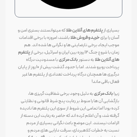
بسیاری از
پلتفرم های آنلاین طلا
که میتوانستند بستری امن و
آسان را برای
خرید و فروش طلا
باشند، امروزه با برخی اقدامات
موجب ایجاد برخی نارضایتی ها و نگرانی ها شده اند. هم
زمان با شروع جنگ 12 روزه بین ایران و اسرائیل، برخی از
پلتفرم
های آنلاین طلا
به دستور
بانک مرکزی
با مسدودیت درگاه
پرداخت روبرو شدند. اما با حدود گذشت بیش از 10 روز از پایان
درگیری ها همچنان درگاه پرداخت تعدادی از پلتفرم ها غیر
فعال باقی ماند!
زیرا
بانک مرکزی
به دلیل وجود برخی شفافیت گریزی ها،
بازگشایی آن ها را منوط بر رعایت پنج شرط قانونی و نظارتی
کرده بود! اما تمامی این شروط از سوی این پلتفرم ها نادیده
گرفته شد، و آن اعلام کرده اند که حاضر به رعایت این دسته از
الزامات نیستند. این موضع باعث نگرانی بسیاری از مردم
نسبت به خطرات کلاهبردای، سرقت دارایی های مردم و