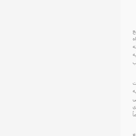
ع
ه
ه
ت به
از معایب
ت
ه
ی
ی
ً
ا