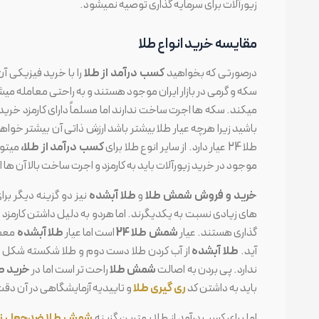
زیورآلات برای سرمایه گذاری توصیه نمیشود.
مقایسه خرید انواع طلا
درصورتی که بخواهید
کسب درآمد از طلا
را با خرید فیزیکی آن
سکه و گرمی در بازار ایران موجود هستند و به راحتی معامله میش
میکند. سکه ها اجرت ساخت ندارند اما مسلماً دارای کارمزد خری
طلا 24 عیار دارد. از سایر انوع طلا برای
کسب درآمد از طلا،
موجود در خرید زیورآلات باید به کارمزد و اجرت ساخت بالا آن ها اش
خرید و فروش شمش طلا
و
طلا آبشده
نیز دو گزینه دیگر برا
های زیادی نسبت به یکدیگرند. اما هردو به دلیل داشتن کارمزد
گذاری هستند. عیار
شمش طلا 24
است اما عیار
طلا آبشده
معمولاً 18 عیار خ
آید.
طلا آبشده
از آب کردن طلا دست دوم و طلا شکسته شکل نه
ندارد. پی بردن به اصالت
شمش طلا
راحت تر است اما در
خرید ط
باید به داشتن کد
ری گیری طلا
و تاییدیه آزمایشگاهی در آن دقت
اما برای کسب درآمد از طلا بهترین گزینه
شمش طلا ضدجعل تو