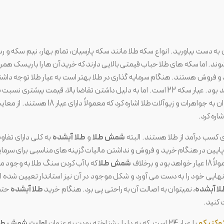
 به دست بیاورید. انواع سکه طلا مانند سکه پارسیان، تمام بهار، نیم سکه و رب
وند. اما سکه های طلا حباب قیمتی بالایی دارند که خرید آن ها را با ریسک همرا
د و فروش هستند. هنگام سرمایه گذاری در طلا بهتر است به عیار طلا توجه داشت
باشید زیرا هرچه عیار طلا بیشتر باشد ارزش ذاتی آن بیشتر خواهد بود. عیار سکه 22 است. اما به دلیل داشتن تقاضا بالا، قیمت بیشتری نسب
میتوان به جواهرات و زیوآلات طلا اشاره کرد که معمولاً دارای عیار 18 هستند. 
اره کرد.
ی کسب درآمد از طلا هستند. البته
شمش طلا
و
طلا آبشده
به کلی دارای تفاو
 پایین در هنگام خرید و فروش و نداشتن مالیات گزینه های مناسبی برای سرمای
واهد بود و برخلاف
شمش طلا
که با آب کردن سنگ طلا به وجود م
ایی خود را به دست می آورد و شکل موجود در آن نیز استاندار تعیین شده ا
لا آبشده
، نمیتوان به اصالت آن به راحتی پی برد. هنگام خرید
طلا آبشده
حتما
 کنید.
کنیکو
با عیار 24 است. که به دلیل شناخته بودن به عنوان
اولین شمش طل