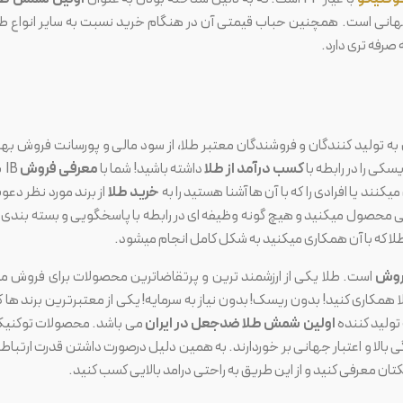
 جهانی است. همچنین حباب قیمتی آن در هنگام خرید نسبت به سایر انواع طل
صرفه تری دارد.
به تولید کنندگان و فروشندگان معتبر طلا، از سود مالی و پورسانت فروش بهر
سکی را در رابطه با
کسب درآمد از طلا
داشته باشید! شما با
معرفی فروش
IB
کنند یا افرادی را که با آن ها آشنا هستید را به
خرید طلا
از برند مورد نظر دعو
فی محصول میکنید و هیچ گونه وظیفه ای در رابطه با پاسخگویی و بسته بندی ی
لا که با آن همکاری میکنید به شکل کامل انجام میشود.
روش
است. طلا یکی از ارزشمند ترین و پرتقاضاترین محصولات برای فروش م
لا همکاری کنید! بدون ریسک! بدون نیاز به سرمایه! یکی از معتبرترین برند ها ک
 تولید کننده
اولین شمش طلا ضدجعل در ایران
می باشد. محصولات توکنیک
 بالا و اعتبار جهانی بر خوردارند. به همین دلیل درصورت داشتن قدرت ارتباط
دیکتان معرفی کنید و از این طریق به راحتی درامد بالایی کسب کنید.