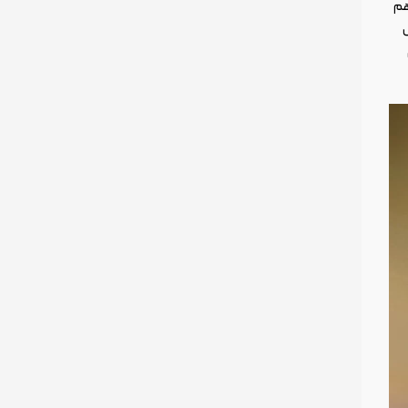
راهم
ش