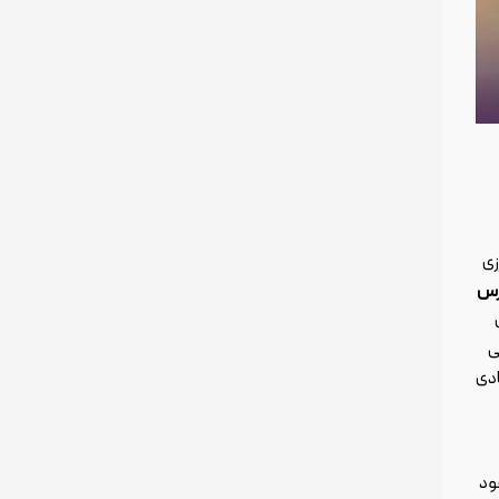
زی
رس
ی
ادی
خود