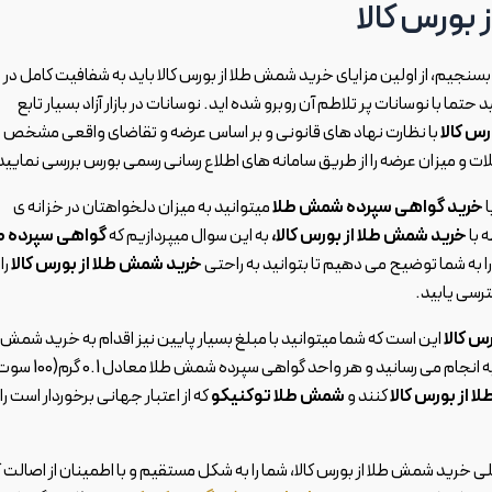
 بورس کالا
 بسنجیم، از اولین مزایای خرید شمش طلا از بورس کالا باید به شفافیت کامل در
ید حتما با نوسانات پر تلاطم آن روبرو شده اید. نوسانات در بازار آزاد بسیار تابع
س کالا
با نظارت نهاد های قانونی و بر اساس عرضه و تقاضای واقعی مشخص 
ت و میزان عرضه را از طریق سامانه های اطلاع رسانی رسمی بورس بررسی نمایید
ا
خرید گواهی سپرده شمش طلا
میتوانید به میزان دلخواهتان در خزانه ی
 با
خرید شمش طلا از بورس کالا،
به این سوال میپردازیم که
گواهی سپرده ط
 به شما توضیح می دهیم تا بتوانید به راحتی
خرید شمش طلا از بورس کالا
را
ترسی یابید.
س کالا
این است که شما میتوانید با مبلغ بسیار پایین نیز اقدام به خرید شمش
طلا کنید. شما خرید گواهی سپرده شمش طلا را به صورت واحدی به انجام می رسانید و هر واحد گواهی سپرده ش
 از بورس کالا
کنند و
شمش طلا توکنیکو
که از اعتبار جهانی برخوردار است را 
 خرید شمش طلا از بورس کالا، شما را به شکل مستقیم و با اطمینان از اصالت کا