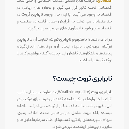
اقتصادی
، فرصت های شغلی، عدالت اجتماعی و حتی ثبات
اقتصادی تحت تاثیر قرار می گیرد و بحران های زیادی در
اقتصاد به وجود می آیند. با این حال وجود
نابرابری ثروت
در
حد متعادل می تواند به افزایش حس رقابت در صنعت و
اقتصاد منجر شود تا نورآوری های مهمی صورت بگیرد.
در ادامه، شما را با
مفهوم نابرابری ثروت
، تفاوت آن با
نابرابری
درآمد
، مهم‌ترین دلایل ایجاد آن، روش‌های اندازه‌گیری،
پیامدها و راهکارهای کاهش این پدیده آشنا خواهیم کرد. با
توکنیکو همراه باشید…
نابرابری ثروت چیست؟
نابرابری ثروت
(Wealth Inequality) به تفاوت در میزان دارایی
افراد یا خانوارها در یک جامعه گفته می‌شود. برای درک بهتر
این مفهوم باید بدانید که منظور از ثروت، تنها درآمد ماهانه
نیست؛ بلکه ثروت شامل دارایی‌هایی مانند املاک، زمین،
سهام، سپرده‌های بانکی، کسب‌وکار، طلا، سرمایه‌گذاری‌ها و
سایر دارایی‌های ارزشمند نیز می شود.