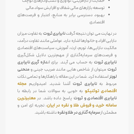
حمایت از کارآفرینی، نوآوری و کسب‌وکارهای کوچک
توسعه بازارهای مالی شفاف و افزایش سواد مالی
بهبود دسترسی برابر به منابع، اعتبار و فرصت‌های
اقتصادی
در نهایت می توان نتیجه گرفت
نابرابری ثروت
به تفاوت میزان
دارایی افراد و خانوارها اشاره دارد. عواملی مانند تفاوت درآمد،
مالکیت دارایی‌ها، تورم، ارث، آموزش، سیاست‌های اقتصادی
و فرصت‌های سرمایه‌گذاری از مهم‌ترین دلایل شکل‌گیری
نابرابری ثروت
به حساب می آیند. برای ان
دازه گیری نابرابری
ثروت
میتوان از شاخص هایی مانند ضریب جینی و
منحنی
لورنز
استفاده کرد. شما در این مقاله با راهکارها و تمامی نکات
مربوط به
نابرابری ثروت
آشنا شدید. امیدواریم
مجله
اقتصادی توکنیکو
به خوبی به سوالات شما در رابطه با
نابرابری اقتصادی و ثروت
پاسخ داده باشد. در
معتبرترین
سامانه خرید و فروش طلا و نقره در ایران
، تجربه ای امن و
مطمئن از
سرمایه گذاری در طلا و نقره
داشته باشید.