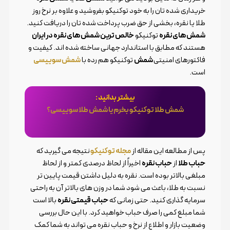
خریداری شده تان را به خود توکنیکو بفروشید و علاوه بر نرخ روز
طلا یا نقره، بخشی از حق ضرب پرداخت شده تان را دریافت کنید.
شمش های نقره
توکنیکو
خالص ترین شمش های نقره در ایران
هستند که مطابق با استاندارد جهانی ساخته شده اند. کیفیت و
فاکتورهای امنیتی
شمش
توکنیکو هم رده با
شمش سوییسی
است.
بیشتر بدانید :
شمش طلا توکنیکو بخرم یا شمش طلا سوییسی؟
پس از مطالعه این مقاله از
مجله توکنیکو
نتیجه می گیرید که
حباب طلا
از
حباب نقره
اخیراً از لحاظ درصدی کمتر و از لحاظ
مبلغی بالاتر بوده است. نقره به دلیل داشتن قیمت پایین تر
نسبت به طلا، باعث می شود شما در وزن های بالاتر آن به راحتی
سرمایه گذاری کنید. حتی زمانی که
حباب قیمتی نقره
بالا است
شما مبلغ کمی را صرف حباب خواهید کرد. با این حال بررسی
وضعیت بازار و اطلاع از نرخ و حباب نقره می تواند به شما کمک