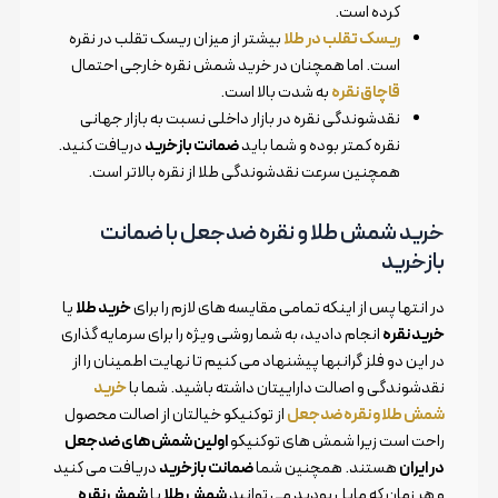
کرده است.
ریسک تقلب در طلا
بیشتر از میزان ریسک تقلب در نقره
است. اما همچنان در خرید شمش نقره خارجی احتمال
قاچاق نقره
به شدت بالا است.
نقدشوندگی نقره در بازار داخلی نسبت به بازار جهانی
نقره کمتر بوده و شما باید
ضمانت بازخرید
دریافت کنید.
همچنین سرعت نقدشوندگی طلا از نقره بالاتر است.
خرید شمش طلا و نقره ضدجعل با ضمانت
بازخرید
در انتها پس از اینکه تمامی مقایسه های لازم را برای
خرید طلا
یا
خرید نقره
انجام دادید، به شما روشی ویژه را برای سرمایه گذاری
در این دو فلز گرانبها پیشنهاد می کنیم تا نهایت اطمینان را از
نقدشوندگی و اصالت داراییتان داشته باشید. شما با
خرید
شمش طلا و نقره ضدجعل
از توکنیکو خیالتان از اصالت محصول
راحت است زیرا شمش های توکنیکو
اولین شمش های ضدجعل
در ایران
هستند. همچنین شما
ضمانت بازخرید
دریافت می کنید
و هر زمان که مایل بودید می توانید
شمش طلا
یا
شمش نقره