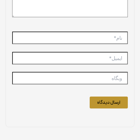
نام*
ایمیل*
وبگاه