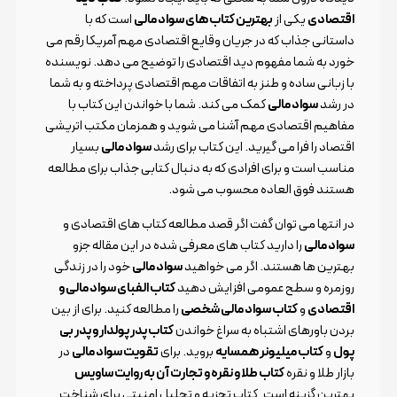
اقتصادی
یکی از
بهترین کتاب های سواد مالی
است که با
داستانی جذاب که در جریان وقایع اقتصادی مهم آمریکا رقم می
خورد به شما مفهوم دید اقتصادی را توضیح می دهد. نویسنده
با زبانی ساده و طنز به اتفاقات مهم اقتصادی پرداخته و به شما
در رشد
سواد مالی
کمک می کند. شما با خواندن این کتاب با
مفاهیم اقتصادی مهم آشنا می شوید و همزمان مکتب اتریشی
اقتصاد را فرا می گیرید. این کتاب برای رشد
سواد مالی
بسیار
مناسب است و برای افرادی که به دنبال کتابی جذاب برای مطالعه
هستند فوق العاده محسوب می شود.
در انتها می توان گفت اگر قصد مطالعه کتاب های اقتصادی و
سواد مالی
را دارید کتاب های معرفی شده در این مقاله جزو
بهترین ها هستند. اگر می خواهید
سواد مالی
خود را در زندگی
روزمره و سطح عمومی افزایش دهید
کتاب الفبای سواد مالی و
اقتصادی
و
کتاب سواد مالی شخصی
را مطالعه کنید. برای از بین
بردن باورهای اشتباه به سراغ خواندن
کتاب پدر پولدار و پدر بی
پول
و
کتاب میلیونر همسایه
بروید. برای
تقویت سواد مالی
در
بازار طلا و نقره
کتاب طلا و نقره و تجارت آن به روایت ساویس
بهترین گزینه است. کتاب تجزیه و تحلیل امنیتی برای شناخت