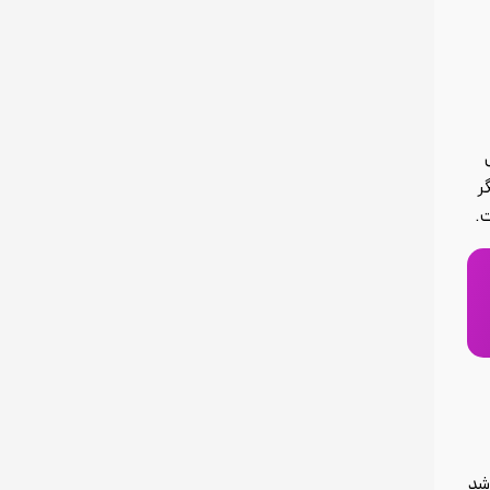
ل
گر
ت.
شد