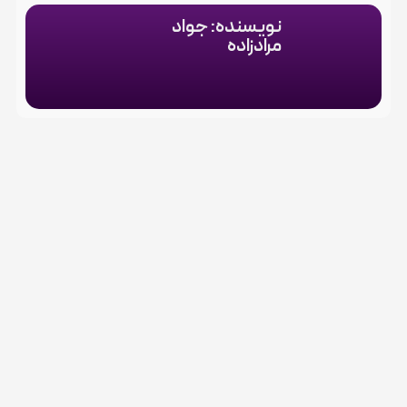
نویسنده: جواد
مرادزاده