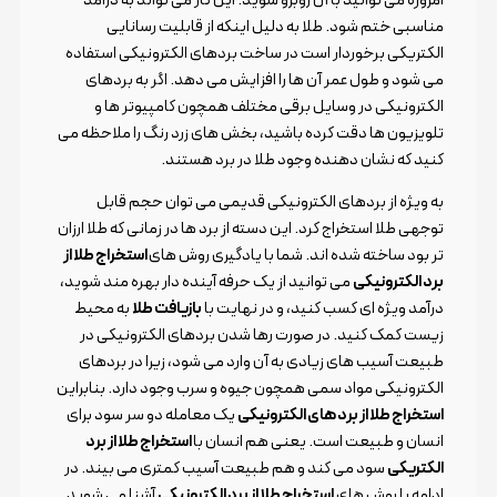
مناسبی ختم شود. طلا به دلیل اینکه از قابلیت رسانایی
الکتریکی برخوردار است در ساخت بردهای الکترونیکی استفاده
می شود و طول عمر آن ها را افزایش می دهد. اگر به بردهای
الکترونیکی در وسایل برقی مختلف همچون کامپیوتر ها و
تلویزیون ها دقت کرده باشید، بخش های زرد رنگ را ملاحظه می
کنید که نشان دهنده وجود طلا در برد هستند.
به ویژه از بردهای الکترونیکی قدیمی می توان حجم قابل
توجهی طلا استخراج کرد. این دسته از برد ها در زمانی که طلا ارزان
تر بود ساخته شده اند. شما با یادگیری روش های
استخراج طلا از
برد الکترونیکی
می توانید از یک حرفه آینده دار بهره مند شوید،
درآمد ویژه ای کسب کنید، و در نهایت با
بازیافت طلا
به محیط
زیست کمک کنید. در صورت رها شدن بردهای الکترونیکی در
طبیعت آسیب های زیادی به آن وارد می شود، زیرا در بردهای
الکترونیکی مواد سمی همچون جیوه و سرب وجود دارد. بنابراین
استخراج طلا از برد های الکترونیکی
یک معامله دو سر سود برای
انسان و طبیعت است. یعنی هم انسان با
استخراج طلا از برد
الکتریکی
سود می کند و هم طبیعت آسیب کمتری می بیند. در
ادامه با روش های
استخراج طلا از برد الکترونیکی
آشنا می شوید.