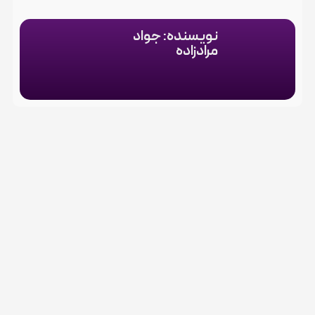
نویسنده: جواد
مرادزاده