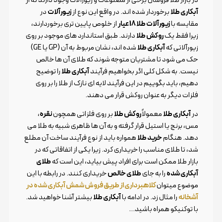
آبکاری طلا
برخوردار شده اند. در واقع این نوع از
زیورآلات
در
مقایسه با
زیورآلات طلا 18 عیار
از خلوص پایین تری برخوردارند،
زیرا فقط یک
روکش طلا
دارند. طبق استاندارد های موجود بر روی
زیورآلاتی که
آبکاری طلا
شده اند، نشان مربوط به آن (GP یا GE)
حک می شود تا مشتریان متوجه شوند که طلای آن ها خالص
نیست. به شکل کلی اگر بخواهیم فرآیند
آبکاری طلا
را توضیح
دهیم، باید بگوییم در این فرآیند لایه ای نازک از طلا را بر روی
فلزات دیگر به عنوان روکش قرار می دهند.
در
آبکاری طلا
معمولاً
روکش طلا
بر روی فلزاتی همچون
نقره
،
مس، برنج یا استیل قرار گرفته و به آن ها ظاهری شبیه به طلا می
دهد. هنگام
خرید طلا
همواره باید از نوع فرآیند ساخت آن مطلع
شد، تا طلای مناسب را خریداری کرد. زیرا یکی از اتفاقاتی که در
بازار طلا ممکن است برای افراد پیش بیاید، این است که
طلای
آبکاری شده
را به جای
طلای خالص
خریداری کنند. در رابطه با این
موضوع میتوان
کلاهبرداری از طریق فروش شمش آبکاری شده در
آشخانه
را مثال زد. در ادامه با
آبکاری طلا
بیشتر آشنا خواهید شد.
با توکنیکو همراه باشید…