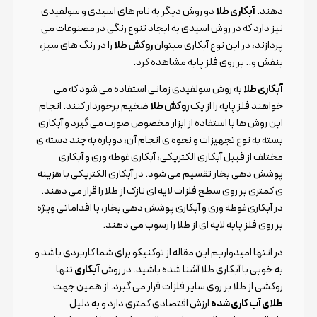
دهند.
آبکاری طلا
دو روش دیگر به نام های اسیدی و سولفیدی
نیز دارد که در روش اسیدی به ایجاد تنوع رنگی در مصنوعات می
پردازند، در این نوع آبکاری میتوان
روکش طلا
را در رنگ های سبز،
بنفش و.. بر روی فلز پایه مشاهده کرد.
آبکاری طلا
به روش سولفیدی زمانی استفاده می شود که می
خواهند فلز پایه را از یک
روکش طلا
ضخیم برخوردار کنند. انجام
این روش ها با استفاده از ابزار مخصوص صورت می گیرد و آبکاری
بسته به نوع تجهیزات و نحوه ی انجام آن، دوباره به چند دسته ی
مختلف از قبیل آبکاری الکتریکی، آبکاری غوطه وری و آبکاری
پوشش دهی بخار تقسیم می شود. در آبکاری الکتریکی با هزینه
ی کمتری بر روی سطح فلزات لایه ای نازک از طلا را قرار می دهند.
در آبکاری غوطه وری و آبکاری پوشش دهی بخار، با اقداماتی ویژه
بر روی فلز پایه لایه ای از طلا را رسوب می دهند.
در انتها امیدواریم این مقاله از توکنیکو برای شما کاربردی باشد و
به خوبی با آبکاری طلا آشنا شده باشید. در روش
آبکاری
تنها
روکشی از طلا بر روی سایر فلزات قرار می گیرد. از همین جهت
طلای آب کاری شده
ارزش اقتصادی کمتری دارد و به دلیل